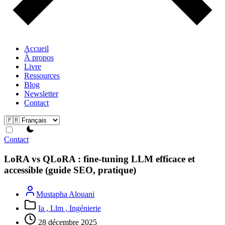
Accueil
À propos
Livre
Ressources
Blog
Newsletter
Contact
theme switcher
Contact
LoRA vs QLoRA : fine-tuning LLM efficace et
accessible (guide SEO, pratique)
Mustapha Alouani
Ia ,
Llm ,
Ingénierie
28 décembre 2025