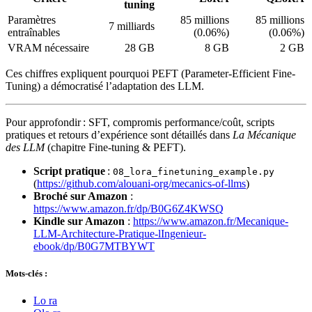
tuning
Paramètres
85 millions
85 millions
7 milliards
entraînables
(0.06%)
(0.06%)
VRAM nécessaire
28 GB
8 GB
2 GB
Ces chiffres expliquent pourquoi PEFT (Parameter-Efficient Fine-
Tuning) a démocratisé l’adaptation des LLM.
Pour approfondir : SFT, compromis performance/coût, scripts
pratiques et retours d’expérience sont détaillés dans
La Mécanique
des LLM
(chapitre Fine-tuning & PEFT).
Script pratique
:
08_lora_finetuning_example.py
(
https://github.com/alouani-org/mecanics-of-llms
)
Broché sur Amazon
:
https://www.amazon.fr/dp/B0G6Z4KWSQ
Kindle sur Amazon
:
https://www.amazon.fr/Mecanique-
LLM-Architecture-Pratique-lIngenieur-
ebook/dp/B0G7MTBYWT
Mots-clés :
Lo ra