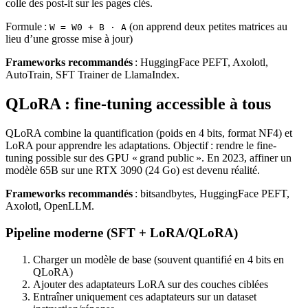
colle des post-it sur les pages clés.
Formule :
(on apprend deux petites matrices au
W = W0 + B · A
lieu d’une grosse mise à jour)
Frameworks recommandés
: HuggingFace PEFT, Axolotl,
AutoTrain, SFT Trainer de LlamaIndex.
QLoRA : fine-tuning accessible à tous
QLoRA combine la quantification (poids en 4 bits, format NF4) et
LoRA pour apprendre les adaptations. Objectif : rendre le fine-
tuning possible sur des GPU « grand public ». En 2023, affiner un
modèle 65B sur une RTX 3090 (24 Go) est devenu réalité.
Frameworks recommandés
: bitsandbytes, HuggingFace PEFT,
Axolotl, OpenLLM.
Pipeline moderne (SFT + LoRA/QLoRA)
Charger un modèle de base (souvent quantifié en 4 bits en
QLoRA)
Ajouter des adaptateurs LoRA sur des couches ciblées
Entraîner uniquement ces adaptateurs sur un dataset