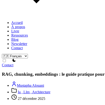
Accueil
À propos
Livre
Ressources
Blog
Newsletter
Contact
theme switcher
Contact
RAG, chunking, embeddings : le guide pratique pour d
Mustapha Alouani
Ia ,
Llm ,
Architecture
27 décembre 2025