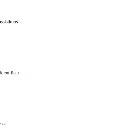
 assistimos …
identificar …
te …